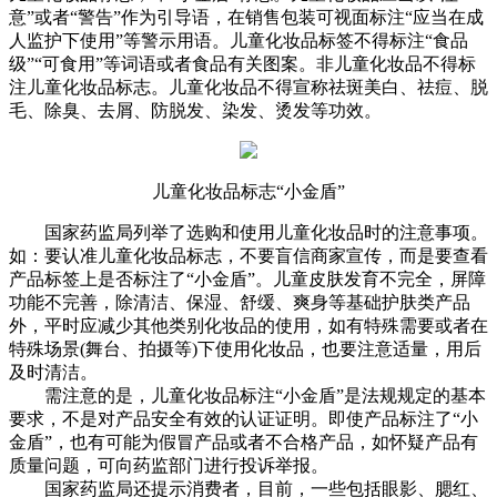
意”或者“警告”作为引导语，在销售包装可视面标注“应当在成
人监护下使用”等警示用语。儿童化妆品标签不得标注“食品
级”“可食用”等词语或者食品有关图案。非儿童化妆品不得标
注儿童化妆品标志。儿童化妆品不得宣称祛斑美白、祛痘、脱
毛、除臭、去屑、防脱发、染发、烫发等功效。
儿童化妆品标志“小金盾”
国家药监局列举了选购和使用儿童化妆品时的注意事项。
如：要认准儿童化妆品标志，不要盲信商家宣传，而是要查看
产品标签上是否标注了“小金盾”。儿童皮肤发育不完全，屏障
功能不完善，除清洁、保湿、舒缓、爽身等基础护肤类产品
外，平时应减少其他类别化妆品的使用，如有特殊需要或者在
特殊场景(舞台、拍摄等)下使用化妆品，也要注意适量，用后
及时清洁。
需注意的是，儿童化妆品标注“小金盾”是法规规定的基本
要求，不是对产品安全有效的认证证明。即使产品标注了“小
金盾”，也有可能为假冒产品或者不合格产品，如怀疑产品有
质量问题，可向药监部门进行投诉举报。
国家药监局还提示消费者，目前，一些包括眼影、腮红、