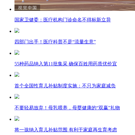
国家卫健委：医疗机构门诊命名不得标新立异
四部门出手！医疗科普不是“流量生意”
55种药品纳入第11批集采 确保百姓用药质优价宜
首个全国性育儿补贴制度实施：不只为家庭减负
不要轻易放弃！母乳喂养，母婴健康的“双赢”礼物
将一孩纳入育儿补贴范围 有利于家庭再生育考虑