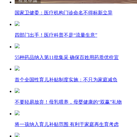
国家卫健委：医疗机构门诊命名不得标新立异
四部门出手！医疗科普不是“流量生意”
55种药品纳入第11批集采 确保百姓用药质优价宜
首个全国性育儿补贴制度实施：不只为家庭减负
不要轻易放弃！母乳喂养，母婴健康的“双赢”礼物
将一孩纳入育儿补贴范围 有利于家庭再生育考虑