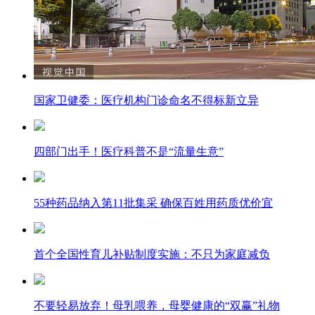
国家卫健委：医疗机构门诊命名不得标新立异
四部门出手！医疗科普不是“流量生意”
55种药品纳入第11批集采 确保百姓用药质优价宜
首个全国性育儿补贴制度实施：不只为家庭减负
不要轻易放弃！母乳喂养，母婴健康的“双赢”礼物