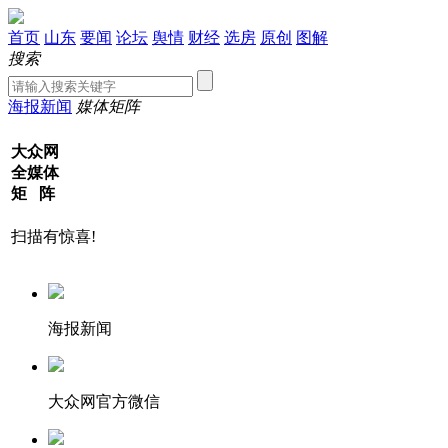
首页
山东
要闻
论坛
舆情
财经
选房
原创
图解
搜索
海报新闻
媒体矩阵
大众网
全媒体
矩 阵
扫描有惊喜!
海报新闻
大众网官方微信