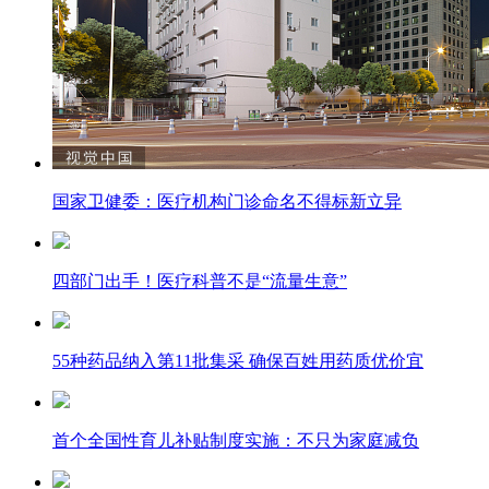
国家卫健委：医疗机构门诊命名不得标新立异
四部门出手！医疗科普不是“流量生意”
55种药品纳入第11批集采 确保百姓用药质优价宜
首个全国性育儿补贴制度实施：不只为家庭减负