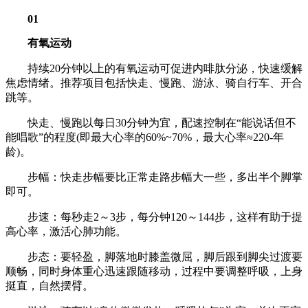
01
有氧运动
持续20分钟以上的有氧运动可促进内啡肽分泌，快速缓解
焦虑情绪。推荐项目包括快走、慢跑、游泳、骑自行车、开合
跳等。
快走、慢跑以每日30分钟为宜，配速控制在“能说话但不
能唱歌”的程度(即最大心率的60%~70%，最大心率≈220-年
龄)。
步幅：快走步幅要比正常走路步幅大一些，多出半个脚掌
即可。
步速：每秒走2～3步，每分钟120～144步，这样有助于提
高心率，激活心肺功能。
步态：要轻盈，脚落地时膝盖微屈，脚后跟到脚尖过渡要
顺畅，同时身体重心迅速跟随移动，过程中要调整呼吸，上身
挺直，自然摆臂。