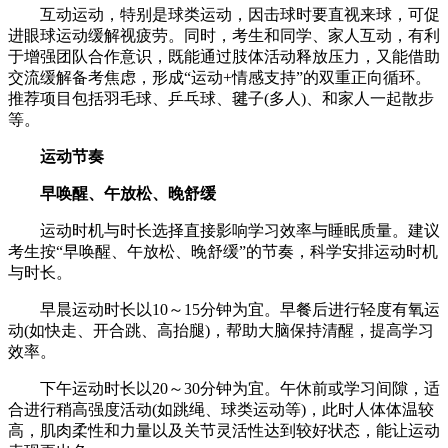
互动运动，特别是球类运动，因击球时要直视来球，可促
进眼球运动缓解视疲劳。同时，考生和同学、家人互动，有利
于增强团队合作意识，既能通过肢体活动释放压力，又能借助
交流缓解备考焦虑，形成“运动+情感支持”的双重正向循环。
推荐项目包括羽毛球、乒乓球、毽子(多人)、和家人一起散步
等。
运动节奏
早唤醒、午放松、晚舒缓
运动时机与时长选择直接影响学习效率与睡眠质量。建议
考生按“早唤醒、午放松、晚舒缓”的节奏，科学安排运动时机
与时长。
早晨运动时长以10～15分钟为宜。早餐后进行轻度有氧运
动(如快走、开合跳、高抬腿)，帮助大脑保持清醒，提高学习
效率。
下午运动时长以20～30分钟为宜。午休前或学习间隙，适
合进行稍高强度活动(如跳绳、球类运动等)，此时人体体温较
高，肌肉柔性和力量以及关节灵活性达到较好状态，能让运动