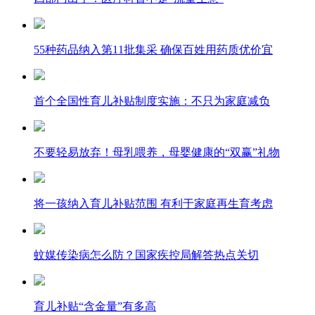
55种药品纳入第11批集采 确保百姓用药质优价宜
首个全国性育儿补贴制度实施：不只为家庭减负
不要轻易放弃！母乳喂养，母婴健康的“双赢”礼物
将一孩纳入育儿补贴范围 有利于家庭再生育考虑
蚊媒传染病怎么防？国家疾控局解答热点关切
育儿补贴“含金量”有多高