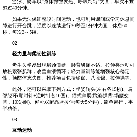
游泳、骑车以“身体微微发热、呼吸均匀”为宜，单次不宜
超过40分钟。
如果无法保证整段时间运动，也可利用课间或学习休息间
隙进行开合跳，强度以连续进行30秒至1分钟为宜，休息60
秒，每次3～5组。
02
轻力量与柔韧性训练
考生久坐易出现肩颈僵硬、腰背酸痛不适。拉伸类运动可
放松紧张肌群，改善血液循环；轻力量训练能增强核心稳定
性，预防体态失衡。推荐项目包括瑜伽、八段锦、拉伸操等。
此外，还可以采取下列方式：坐姿转头(左右各15秒)、肩
部绕环(顺时针+逆时针各10圈)、猫式伸展(跪姿拱背-塌腰交
替，10次/组)、仰卧双腿靠墙拉伸(每天5分钟)，简单易行，事
半功倍。
03
互动运动