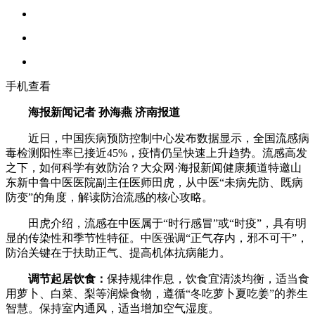
手机查看
海报新闻记者 孙海燕 济南报道
近日，中国疾病预防控制中心发布数据显示，全国流感病
毒检测阳性率已接近45%，疫情仍呈快速上升趋势。流感高发
之下，如何科学有效防治？大众网·海报新闻健康频道特邀山
东新中鲁中医医院副主任医师田虎，从中医“未病先防、既病
防变”的角度，解读防治流感的核心攻略。
田虎介绍，流感在中医属于“时行感冒”或“时疫”，具有明
显的传染性和季节性特征。中医强调“正气存内，邪不可干”，
防治关键在于扶助正气、提高机体抗病能力。
调节起居饮食：
保持规律作息，饮食宜清淡均衡，适当食
用萝卜、白菜、梨等润燥食物，遵循“冬吃萝卜夏吃姜”的养生
智慧。保持室内通风，适当增加空气湿度。