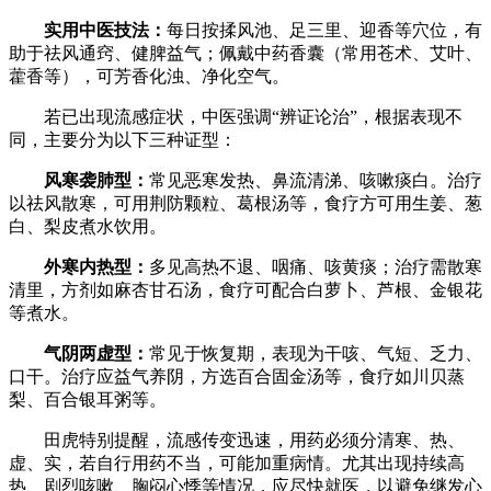
实用中医技法：
每日按揉风池、足三里、迎香等穴位，有
助于祛风通窍、健脾益气；佩戴中药香囊（常用苍术、艾叶、
藿香等），可芳香化浊、净化空气。
若已出现流感症状，中医强调“辨证论治”，根据表现不
同，主要分为以下三种证型：
风寒袭肺型：
常见恶寒发热、鼻流清涕、咳嗽痰白。治疗
以祛风散寒，可用荆防颗粒、葛根汤等，食疗方可用生姜、葱
白、梨皮煮水饮用。
外寒内热型：
多见高热不退、咽痛、咳黄痰；治疗需散寒
清里，方剂如麻杏甘石汤，食疗可配合白萝卜、芦根、金银花
等煮水。
气阴两虚型：
常见于恢复期，表现为干咳、气短、乏力、
口干。治疗应益气养阴，方选百合固金汤等，食疗如川贝蒸
梨、百合银耳粥等。
田虎特别提醒，流感传变迅速，用药必须分清寒、热、
虚、实，若自行用药不当，可能加重病情。尤其出现持续高
热、剧烈咳嗽、胸闷心悸等情况，应尽快就医，以避免继发心