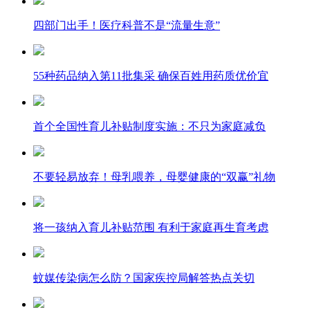
四部门出手！医疗科普不是“流量生意”
55种药品纳入第11批集采 确保百姓用药质优价宜
首个全国性育儿补贴制度实施：不只为家庭减负
不要轻易放弃！母乳喂养，母婴健康的“双赢”礼物
将一孩纳入育儿补贴范围 有利于家庭再生育考虑
蚊媒传染病怎么防？国家疾控局解答热点关切