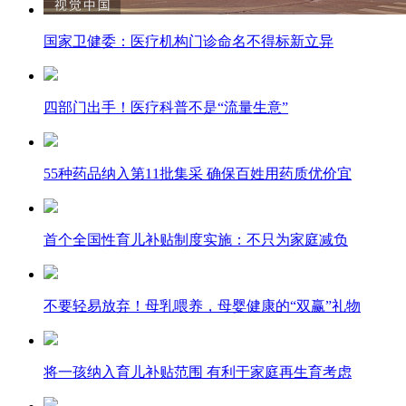
国家卫健委：医疗机构门诊命名不得标新立异
四部门出手！医疗科普不是“流量生意”
55种药品纳入第11批集采 确保百姓用药质优价宜
首个全国性育儿补贴制度实施：不只为家庭减负
不要轻易放弃！母乳喂养，母婴健康的“双赢”礼物
将一孩纳入育儿补贴范围 有利于家庭再生育考虑