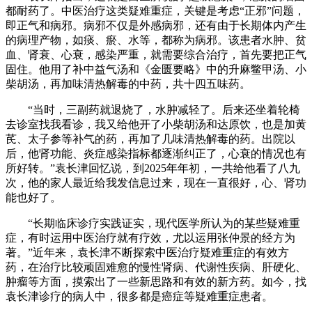
都耐药了。中医治疗这类疑难重症，关键是考虑“正邪”问题，
即正气和病邪。病邪不仅是外感病邪，还有由于长期体内产生
的病理产物，如痰、瘀、水等，都称为病邪。该患者水肿、贫
血、肾衰、心衰，感染严重，就需要综合治疗，首先要把正气
固住。他用了补中益气汤和《金匮要略》中的升麻鳖甲汤、小
柴胡汤，再加味清热解毒的中药，共十四五味药。
“当时，三副药就退烧了，水肿减轻了。后来还坐着轮椅
去诊室找我看诊，我又给他开了小柴胡汤和达原饮，也是加黄
芪、太子参等补气的药，再加了几味清热解毒的药。出院以
后，他肾功能、炎症感染指标都逐渐纠正了，心衰的情况也有
所好转。”袁长津回忆说，到2025年年初，一共给他看了八九
次，他的家人最近给我发信息过来，现在一直很好，心、肾功
能也好了。
“长期临床诊疗实践证实，现代医学所认为的某些疑难重
症，有时运用中医治疗就有疗效，尤以运用张仲景的经方为
著。”近年来，袁长津不断探索中医治疗疑难重症的有效方
药，在治疗比较顽固难愈的慢性肾病、代谢性疾病、肝硬化、
肿瘤等方面，摸索出了一些新思路和有效的新方药。如今，找
袁长津诊疗的病人中，很多都是癌症等疑难重症患者。