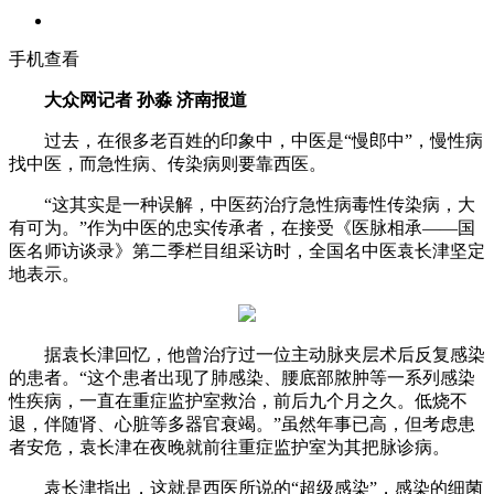
手机查看
大众网记者 孙淼 济南报道
过去，在很多老百姓的印象中，中医是“慢郎中”，慢性病
找中医，而急性病、传染病则要靠西医。
“这其实是一种误解，中医药治疗急性病毒性传染病，大
有可为。”作为中医的忠实传承者，在接受《医脉相承——国
医名师访谈录》第二季栏目组采访时，全国名中医袁长津坚定
地表示。
据袁长津回忆，他曾治疗过一位主动脉夹层术后反复感染
的患者。“这个患者出现了肺感染、腰底部脓肿等一系列感染
性疾病，一直在重症监护室救治，前后九个月之久。低烧不
退，伴随肾、心脏等多器官衰竭。”虽然年事已高，但考虑患
者安危，袁长津在夜晚就前往重症监护室为其把脉诊病。
袁长津指出，这就是西医所说的“超级感染”，感染的细菌