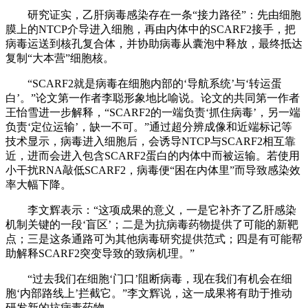
研究证实，乙肝病毒感染存在一条“接力路径”：先由细胞
膜上的NTCP介导进入细胞，再由内体中的SCARF2接手，把
病毒运送到核孔复合体，并协助病毒从囊泡中释放，最终抵达
复制“大本营”细胞核。
“SCARF2就是病毒在细胞内部的‘导航系统’与‘转运蛋
白’。”论文第一作者李聪形象地比喻说。论文的共同第一作者
王怡雪进一步解释，“SCARF2的一端负责‘抓住病毒’，另一端
负责‘定位运输’，缺一不可。”通过超分辨成像和近端标记等
技术显示，病毒进入细胞后，会诱导NTCP与SCARF2相互靠
近，进而会进入包含SCARF2蛋白的内体中而被运输。若使用
小干扰RNA敲低SCARF2，病毒便“困在内体里”而导致感染效
率大幅下降。
李文辉表示：“这项成果的意义，一是它补齐了乙肝感染
机制关键的一段‘盲区’；二是为抗病毒药物提供了可能的新靶
点；三是这条通路可为其他病毒研究提供范式；四是有可能帮
助解释SCARF2突变导致的致病机理。”
“过去我们在细胞‘门口’阻断病毒，现在我们有机会在细
胞‘内部路线上’拦截它。”李文辉说，这一成果将有助于推动
研发新的抗病毒药物。