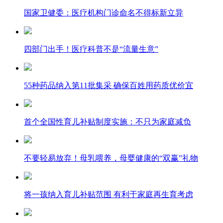
国家卫健委：医疗机构门诊命名不得标新立异
四部门出手！医疗科普不是“流量生意”
55种药品纳入第11批集采 确保百姓用药质优价宜
首个全国性育儿补贴制度实施：不只为家庭减负
不要轻易放弃！母乳喂养，母婴健康的“双赢”礼物
将一孩纳入育儿补贴范围 有利于家庭再生育考虑