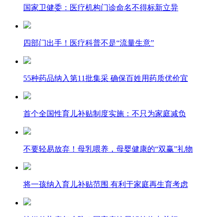
国家卫健委：医疗机构门诊命名不得标新立异
四部门出手！医疗科普不是“流量生意”
55种药品纳入第11批集采 确保百姓用药质优价宜
首个全国性育儿补贴制度实施：不只为家庭减负
不要轻易放弃！母乳喂养，母婴健康的“双赢”礼物
将一孩纳入育儿补贴范围 有利于家庭再生育考虑