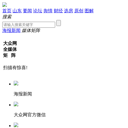
首页
山东
要闻
论坛
舆情
财经
选房
原创
图解
搜索
海报新闻
媒体矩阵
大众网
全媒体
矩 阵
扫描有惊喜!
海报新闻
大众网官方微信